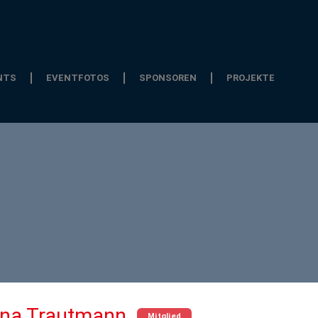
NTS
EVENTFOTOS
SPONSOREN
PROJEKTE
ena Trautmann
Mitglied